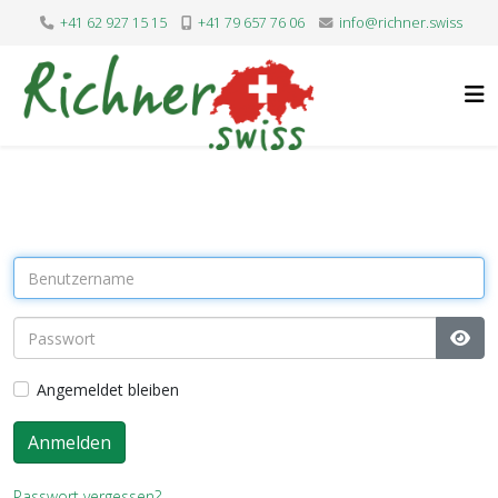
+41 62 927 15 15
+41 79 657 76 06
info@richner.swiss
Pass
Angemeldet bleiben
Anmelden
Passwort vergessen?