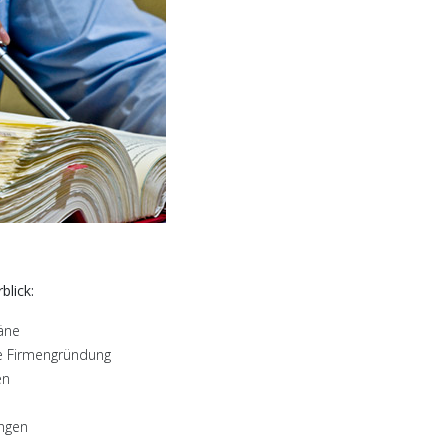
lick:
äne
re Firmengründung
en
ngen